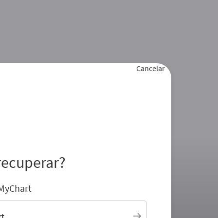
Cancelar
recuperar?
 MyChart
rt